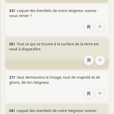
dans ce monde et ont vécu avec la claire compréhension
qu'ils devront un jour comparaître devant leur Seigneur et
25/
Lequel des bienfaits de votre Seigneur oserez-
rendre compte de leurs actes et actions.
vous renier ?
Tout ce discours est formulé dans un langage oratoire.
+
C'est une allocution pleine de verve et d'éloquence au cours
de laquelle, après avoir mentionné chacune des merveilles
de la grande puissance d'Allah, chacun des bienfaits qu'Il a
accordés, chacune des manifestations de Sa Souveraineté
26/
Tout ce qui se trouve à la surface de la terre est
et de Sa domination, chacun des détails de Son châtiment
voué à disparaître.
et de Ses récompenses, les djinns et les hommes ont été
interrogés à maintes reprises : "Lequel donc des bienfaits
+
et des faveurs de votre Seigneur nierez-vous ?" Nous
expliquerons ci-dessous qu'alaa est un mot aux multiples
nuances de sens, qui a été utilisé dans différents sens à
différents endroits de ce discours, et que cette question
27/
Seul demeurera le Visage, tout de majesté et de
aux djinns et aux hommes a son propre sens particulier à
gloire, de ton Seigneur.
chaque endroit selon le contexte.
+
28/
Lequel des bienfaits de votre Seigneur oserez-