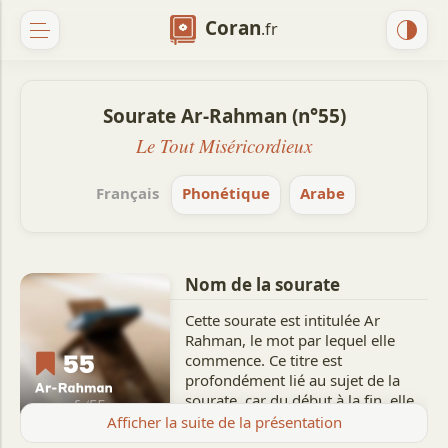
Coran
.fr
Sourate Ar-Rahman (n°55)
Le Tout Miséricordieux
Français
Phonétique
Arabe
Nom de la sourate
Cette sourate est intitulée Ar
Rahman, le mot par lequel elle
commence. Ce titre est
profondément lié au sujet de la
sourate, car du début à la fin, elle
mentionne les manifestations et
Afficher la suite de la présentation
les fruits de l'attribut de