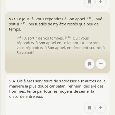
+
[743]
52/
Ce Jour-là, vous répondrez à Son appel
, loué
[744]
soit-Il
, persuadés de n’y être restés que peu de
temps.
[743]
[744]
A sortir de vos tombes.
Ou : vous
répondrez à Son appel en Le louant. Ou encore :
vous répondrez à Son appel, entièrement soumis à
Sa volonté.
+
53/
Dis à Mes serviteurs de s’adresser aux autres de la
manière la plus douce car Satan, l’ennemi déclaré des
hommes, tente par tous les moyens de semer la
discorde entre eux.
+