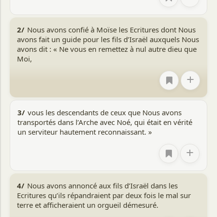
Mecque pour Al-Médine, afin d'y rassembler les
Musulmans dispersés et d'établir un État fondé sur les
principes Islamiques.
2/
Nous avons confié à Moïse les Ecritures dont Nous
avons fait un guide pour les fils d’Israël auxquels Nous
C'est dans ce contexte que survint le Mi\`raj, à l'issue
avons dit : « Ne vous en remettez à nul autre dieu que
duquel le Prophète rapporta le Message contenu dans
Moi,
cette sourate.
+
Thèmes et Enseignements
Cette sourate offre un remarquable équilibre entre
avertissement, exhortation et instruction, savamment
3/
vous les descendants de ceux que Nous avons
dosés pour un impact optimal.
transportés dans l’Arche avec Noé, qui était en vérité
Les mécréants de La Mecque sont exhortés à tirer les
un serviteur hautement reconnaissant. »
leçons du destin funeste des Israélites et d'autres
communautés, et à rectifier leur conduite avant l'expiration
+
du sursis accordé par Allah. Ils sont invités à répondre
favorablement à l'appel de Muhammad (que la paix d'Allah
soit sur lui) et du Coran, sous peine d'être anéantis et
4/
Nous avons annoncé aux fils d’Israël dans les
remplacés.
Ecritures qu’ils répandraient par deux fois le mal sur
Par ailleurs, les Israélites, avec lesquels l'Islam allait bientôt
terre et afficheraient un orgueil démesuré.
entrer en contact direct à Al-Médine, sont également mis