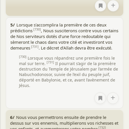
en garde. Ils sont sommés de tirer les enseignements des
+
châtiments qui leur ont déjà été infligés. "Saisissez cette
ultime opportunité que représente la Prophétie de
Muhammad (que la paix d'Allah soit sur lui). Si vous
5/
Lorsque s’accomplira la première de ces deux
persistez dans votre attitude, vous subirez un tourment
[730]
prédictions
, Nous susciterons contre vous certains
douloureux."
de Nos serviteurs dotés d’une force redoutable qui
Concernant l'éducation de l'humanité, l'accent est mis sur le
sèmeront le chaos dans votre cité et investiront vos
fait que le succès ou l'échec de l'homme, son gain ou sa
[731]
demeures
. Le décret d’Allah devra être exécuté.
perte, dépendent de sa compréhension du Tawhid, de l'au-
delà et de la Prophétie. Des arguments convaincants sont
[730]
Lorsque vous répandrez une première fois le
avancés pour prouver l'authenticité du Coran et la véracité
[731]
mal sur terre.
Il pourrait s’agir de la première
de ses enseignements.
destruction du Temple de Jérusalem par l’armée de
Nabuchodonosor, suivie de l’exil du peuple juif,
Les doutes des mécréants sur ces réalités fondamentales
déporté en Babylonie, et ce, avant l’avènement de
sont dissipés, et ils sont tour à tour exhortés et
Jésus.
réprimandés pour leur ignorance.
+
Dans cette perspective, les principes fondamentaux de
moralité et de civilisation sur lesquels repose le système de
vie Islamique sont mis en avant. Il s'agit en quelque sorte
d'un manifeste de l'État Islamique à venir, proclamé un an
6/
Nous vous permettrons ensuite de prendre le
avant son établissement effectif.
dessus sur vos ennemis, multiplierons vos richesses et
[732]
vos enfants, et augmenterons votre nombre
.
Il est clairement affirmé que ce système est celui sur lequel