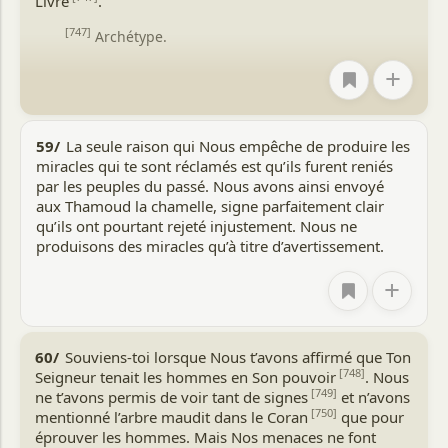
Livre
.
[747]
Archétype.
+
59/
La seule raison qui Nous empêche de produire les
miracles qui te sont réclamés est qu’ils furent reniés
par les peuples du passé. Nous avons ainsi envoyé
aux Thamoud la chamelle, signe parfaitement clair
qu’ils ont pourtant rejeté injustement. Nous ne
produisons des miracles qu’à titre d’avertissement.
+
60/
Souviens-toi lorsque Nous t’avons affirmé que Ton
[748]
Seigneur tenait les hommes en Son pouvoir
. Nous
[749]
ne t’avons permis de voir tant de signes
et n’avons
[750]
mentionné l’arbre maudit dans le Coran
que pour
éprouver les hommes. Mais Nos menaces ne font