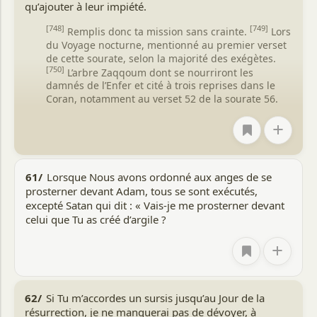
qu’ajouter à leur impiété.
[748]
[749]
Remplis donc ta mission sans crainte.
Lors
du Voyage nocturne, mentionné au premier verset
de cette sourate, selon la majorité des exégètes.
[750]
L’arbre Zaqqoum dont se nourriront les
damnés de l’Enfer et cité à trois reprises dans le
Coran, notamment au verset 52 de la sourate 56.
+
61/
Lorsque Nous avons ordonné aux anges de se
prosterner devant Adam, tous se sont exécutés,
excepté Satan qui dit : « Vais-je me prosterner devant
celui que Tu as créé d’argile ?
+
62/
Si Tu m’accordes un sursis jusqu’au Jour de la
résurrection, je ne manquerai pas de dévoyer, à