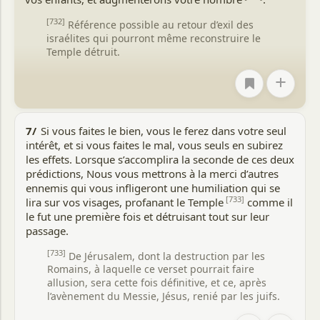
Muhammad (que la paix d'Allah soit sur lui) entend bâtir la
[732]
Référence possible au retour d’exil des
vie humaine, d'abord dans son propre pays, puis dans le
israélites qui pourront même reconstruire le
monde entier.
Temple détruit.
En outre, le Prophète reçoit l'instruction de demeurer
+
ferme sur ses positions, sans se soucier de l'opposition et
des difficultés rencontrées, et de ne jamais envisager de
compromis avec l'incroyance.
Les Musulmans qui, parfois, montrent des signes
7/
Si vous faites le bien, vous le ferez dans votre seul
d'impatience face à la persécution, à la calomnie et aux
intérêt, et si vous faites le mal, vous seuls en subirez
arguments fallacieux, sont également invités à affronter
les effets. Lorsque s’accomplira la seconde de ces deux
ces circonstances défavorables avec patience et courage,
prédictions, Nous vous mettrons à la merci d’autres
en maîtrisant leurs sentiments et leurs passions.
ennemis qui vous infligeront une humiliation qui se
[733]
lira sur vos visages, profanant le Temple
comme il
Enfin, la prière est prescrite pour réformer et purifier les
le fut une première fois et détruisant tout sur leur
âmes, comme pour dire : "Voici ce qui fera naître en vous
passage.
ces hautes qualités de caractère, essentielles à quiconque
aspire à lutter sur la voie de la droiture."
[733]
De Jérusalem, dont la destruction par les
Romains, à laquelle ce verset pourrait faire
Incidemment, les Hadiths nous apprennent que le Mi'raj
allusion, sera cette fois définitive, et ce, après
fut la première occasion où les cinq prières quotidiennes
l’avènement du Messie, Jésus, renié par les juifs.
furent prescrites, avec leurs horaires spécifiques.