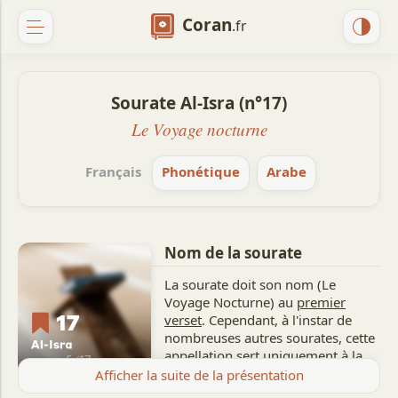
Coran
.fr
Sourate Al-Isra (n°17)
Le Voyage nocturne
Français
Phonétique
Arabe
Nom de la sourate
La sourate doit son nom (Le
Voyage Nocturne) au
premier
verset
. Cependant, à l'instar de
nombreuses autres sourates, cette
appellation sert uniquement à la
distinguer et ne reflète pas
Afficher la suite de la présentation
nécessairement le thème central