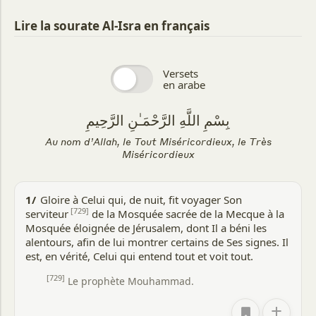
abordé.
Lire la sourate Al-Isra en français
Chronologie de la Révélation
Le premier verset situe la révélation de cette sourate à
l'occasion du Mi\`raj (Ascension). Selon les Hadiths et les
Versets
ouvrages relatant la vie du Prophète, cet événement s'est
en arabe
déroulé un an avant l'Hégire. Ainsi, cette sourate figure
parmi les dernières révélations mecquoises.
بِسْمِ اللَّهِ الرَّحْمَـٰنِ الرَّحِيمِ
Contexte historique
Au nom d’Allah, le Tout Miséricordieux, le Très
Miséricordieux
Durant les douze années précédentes, le Prophète avait
œuvré sans relâche à propager le Tawhid, malgré
l'opposition acharnée de ses détracteurs. En dépit de tous
1/
Gloire à Celui qui, de nuit, fit voyager Son
les obstacles, l'Islam s'était répandu dans chaque recoin de
[729]
serviteur
de la Mosquée sacrée de la Mecque à la
l'Arabie, touchant la quasi-totalité des tribus.
Mosquée éloignée de Jérusalem, dont Il a béni les
À La Mecque même, une petite communauté de croyants
alentours, afin de lui montrer certains de Ses signes. Il
sincères s'était formée, prête à affronter tous les périls
est, en vérité, Celui qui entend tout et voit tout.
pour assurer le triomphe de l'Islam. En outre, un grand
nombre de membres des clans influents des Aus et des
[729]
Le prophète Mouhammad.
Khazraj, à Al-Médine, avaient embrassé la foi.
+
Le moment était donc venu pour le Prophète de quitter La