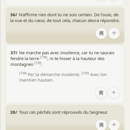
36/
N’affirme rien dont tu ne sois certain. De l’ouïe, de
la vue et du cœur, de tout cela, chacun devra répondre.
+
37/
Ne marche pas avec insolence, car tu ne saurais
[738]
fendre la terre
, ni te hisser à la hauteur des
[739]
montagnes
.
[738]
[739]
Par ta démarche insolente.
Avec ton
maintien hautain.
+
38/
Tous ces péchés sont réprouvés du Seigneur.
+