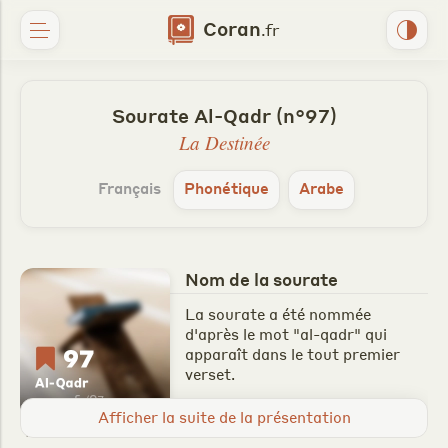
Coran
.fr
Sourate Al-Qadr (n°97)
La Destinée
Français
Phonétique
Arabe
Nom de la sourate
La sourate a été nommée
d'après le mot "al-qadr" qui
apparaît dans le tout premier
verset.
Période de révélation
Afficher la suite de la présentation
Il y a un débat pour savoir si la sourate Al-Qadr est une