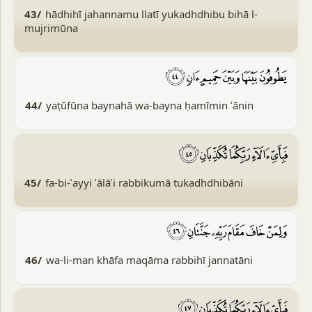
43/
hādhihī jahannamu llatī yukadhdhibu bihā l-
mujrimūna
44/
yaṭūfūna baynahā wa-bayna ḥamīmin ʾānin
45/
fa-bi-ʾayyi ʾālāʾi rabbikumā tukadhdhibāni
46/
wa-li-man khāfa maqāma rabbihī jannatāni