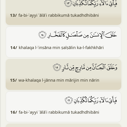
13/
fa-bi-ʾayyi ʾālāʾi rabbikumā tukadhdhibāni
14/
khalaqa l-ʾinsāna min ṣalṣālin ka-l-fakhkhāri
15/
wa-khalaqa l-jānna min mārijin min nārin
16/
fa-bi-ʾayyi ʾālāʾi rabbikumā tukadhdhibāni