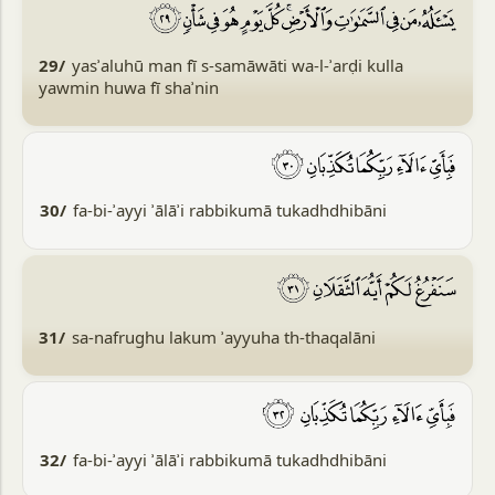
29/
yasʾaluhū man fī s-samāwāti wa-l-ʾarḍi kulla
yawmin huwa fī shaʾnin
30/
fa-bi-ʾayyi ʾālāʾi rabbikumā tukadhdhibāni
31/
sa-nafrughu lakum ʾayyuha th-thaqalāni
32/
fa-bi-ʾayyi ʾālāʾi rabbikumā tukadhdhibāni