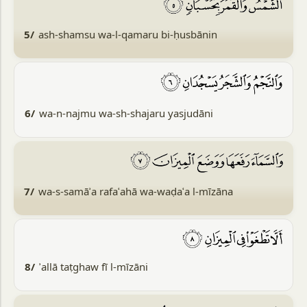
5/
ash-shamsu wa-l-qamaru bi-ḥusbānin
6/
wa-n-najmu wa-sh-shajaru yasjudāni
7/
wa-s-samāʾa rafaʿahā wa-waḍaʿa l-mīzāna
8/
ʾallā taṭghaw fī l-mīzāni