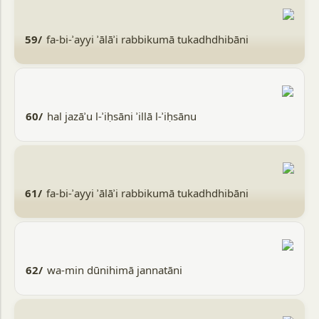
59/
fa-bi-ʾayyi ʾālāʾi rabbikumā tukadhdhibāni
60/
hal jazāʾu l-ʾiḥsāni ʾillā l-ʾiḥsānu
61/
fa-bi-ʾayyi ʾālāʾi rabbikumā tukadhdhibāni
62/
wa-min dūnihimā jannatāni