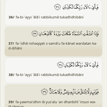
36/
fa-bi-ʾayyi ʾālāʾi rabbikumā tukadhdhibāni
37/
fa-ʾidhā nshaqqati s-samāʾu fa-kānat wardatan ka-
d-dihāni
38/
fa-bi-ʾayyi ʾālāʾi rabbikumā tukadhdhibāni
39/
fa-yawmaʾidhin lā yusʾalu ʿan dhanbihī ʾinsun wa-
lā jānnun