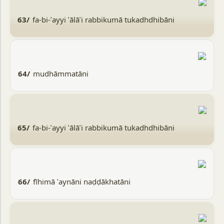
63/
fa-bi-ʾayyi ʾālāʾi rabbikumā tukadhdhibāni
64/
mudhāmmatāni
65/
fa-bi-ʾayyi ʾālāʾi rabbikumā tukadhdhibāni
66/
fīhimā ʿaynāni naḍḍākhatāni