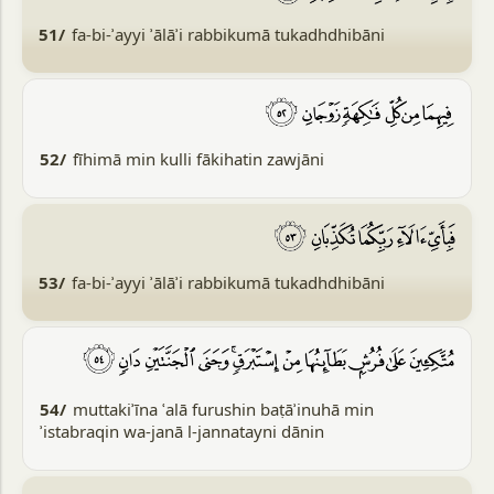
51/
fa-bi-ʾayyi ʾālāʾi rabbikumā tukadhdhibāni
52/
fīhimā min kulli fākihatin zawjāni
53/
fa-bi-ʾayyi ʾālāʾi rabbikumā tukadhdhibāni
54/
muttakiʾīna ʿalā furushin baṭāʾinuhā min
ʾistabraqin wa-janā l-jannatayni dānin