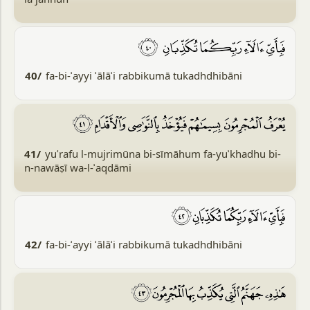
40/
fa-bi-ʾayyi ʾālāʾi rabbikumā tukadhdhibāni
41/
yuʿrafu l-mujrimūna bi-sīmāhum fa-yuʾkhadhu bi-
n-nawāṣī wa-l-ʾaqdāmi
42/
fa-bi-ʾayyi ʾālāʾi rabbikumā tukadhdhibāni