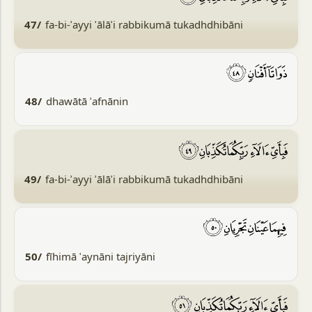
47/
fa-bi-ʾayyi ʾālāʾi rabbikumā tukadhdhibāni
48/
dhawātā ʾafnānin
49/
fa-bi-ʾayyi ʾālāʾi rabbikumā tukadhdhibāni
50/
fīhimā ʿaynāni tajriyāni