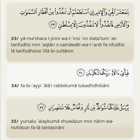
33/
yā-maʿshara l-jinni wa-l-ʾinsi ʾini staṭaʿtum ʾan
tanfudhū min ʾaqṭāri s-samāwāti wa-l-ʾarḍi fa-nfudhū
lā tanfudhūna ʾillā bi-sulṭānin
34/
fa-bi-ʾayyi ʾālāʾi rabbikumā tukadhdhibāni
35/
yursalu ʿalaykumā shuwāẓun min nārin wa-
nuḥāsun fa-lā tantaṣirāni