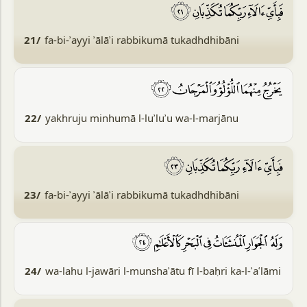
21/
fa-bi-ʾayyi ʾālāʾi rabbikumā tukadhdhibāni
22/
yakhruju minhumā l-luʾluʾu wa-l-marjānu
23/
fa-bi-ʾayyi ʾālāʾi rabbikumā tukadhdhibāni
24/
wa-lahu l-jawāri l-munshaʾātu fī l-baḥri ka-l-ʾaʿlāmi