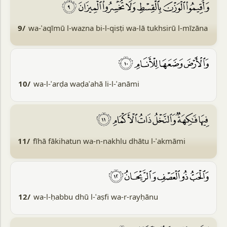
9/
wa-ʾaqīmū l-wazna bi-l-qisṭi wa-lā tukhsirū l-mīzāna
10/
wa-l-ʾarḍa waḍaʿahā li-l-ʾanāmi
11/
fīhā fākihatun wa-n-nakhlu dhātu l-ʾakmāmi
12/
wa-l-ḥabbu dhū l-ʿaṣfi wa-r-rayḥānu