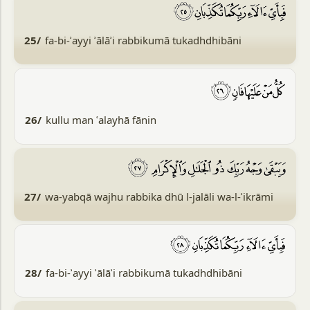
25/
fa-bi-ʾayyi ʾālāʾi rabbikumā tukadhdhibāni
26/
kullu man ʿalayhā fānin
27/
wa-yabqā wajhu rabbika dhū l-jalāli wa-l-ʾikrāmi
28/
fa-bi-ʾayyi ʾālāʾi rabbikumā tukadhdhibāni