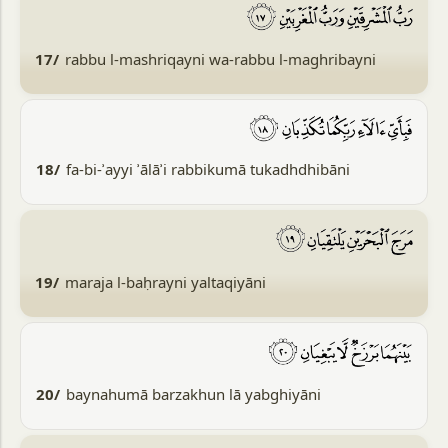
17/
rabbu l-mashriqayni wa-rabbu l-maghribayni
18/
fa-bi-ʾayyi ʾālāʾi rabbikumā tukadhdhibāni
19/
maraja l-baḥrayni yaltaqiyāni
20/
baynahumā barzakhun lā yabghiyāni