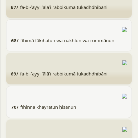
67/
fa-bi-ʾayyi ʾālāʾi rabbikumā tukadhdhibāni
68/
fīhimā fākihatun wa-nakhlun wa-rummānun
69/
fa-bi-ʾayyi ʾālāʾi rabbikumā tukadhdhibāni
70/
fīhinna khayrātun ḥisānun