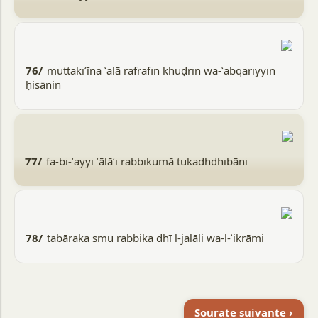
76/
muttakiʾīna ʿalā rafrafin khuḍrin wa-ʿabqariyyin
ḥisānin
77/
fa-bi-ʾayyi ʾālāʾi rabbikumā tukadhdhibāni
78/
tabāraka smu rabbika dhī l-jalāli wa-l-ʾikrāmi
Sourate suivante ›