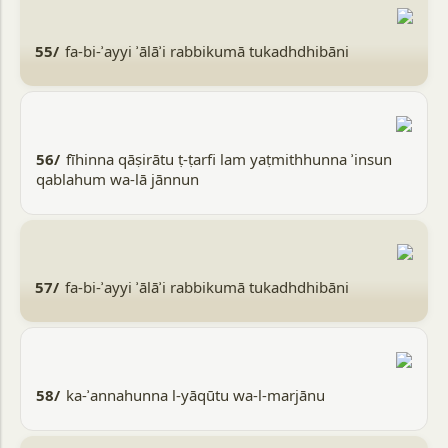
55/
fa-bi-ʾayyi ʾālāʾi rabbikumā tukadhdhibāni
56/
fīhinna qāṣirātu ṭ-ṭarfi lam yaṭmithhunna ʾinsun
qablahum wa-lā jānnun
57/
fa-bi-ʾayyi ʾālāʾi rabbikumā tukadhdhibāni
58/
ka-ʾannahunna l-yāqūtu wa-l-marjānu