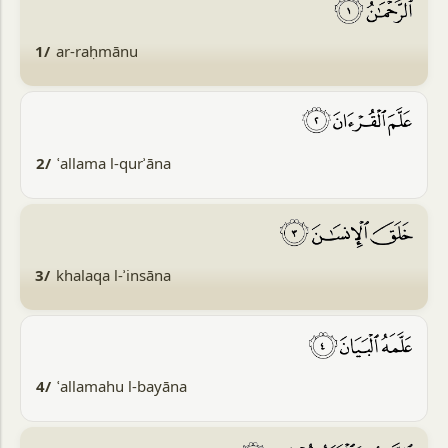
1/
ar-raḥmānu
2/
ʿallama l-qurʾāna
3/
khalaqa l-ʾinsāna
4/
ʿallamahu l-bayāna