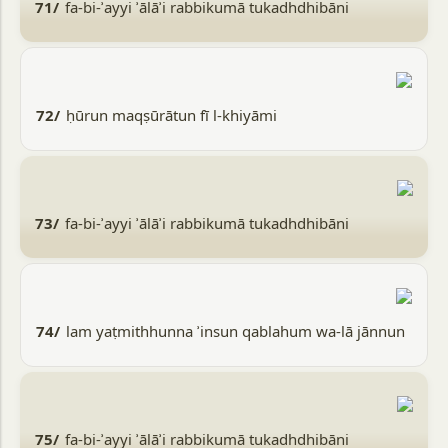
71/
fa-bi-ʾayyi ʾālāʾi rabbikumā tukadhdhibāni
72/
ḥūrun maqṣūrātun fī l-khiyāmi
73/
fa-bi-ʾayyi ʾālāʾi rabbikumā tukadhdhibāni
74/
lam yaṭmithhunna ʾinsun qablahum wa-lā jānnun
75/
fa-bi-ʾayyi ʾālāʾi rabbikumā tukadhdhibāni