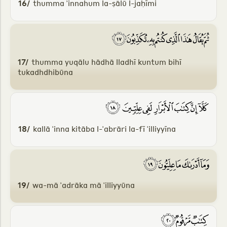
16/
thumma ʾinnahum la-ṣālū l-jaḥīmi
17/
thumma yuqālu hādhā lladhī kuntum bihī
tukadhdhibūna
18/
kallā ʾinna kitāba l-ʾabrāri la-fī ʿilliyyīna
19/
wa-mā ʾadrāka mā ʿilliyyūna