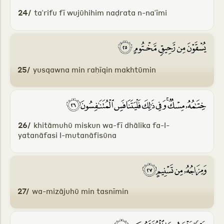
24/
taʿrifu fī wujūhihim naḍrata n-naʿīmi
25/
yusqawna min raḥīqin makhtūmin
26/
khitāmuhū miskun wa-fī dhālika fa-l-
yatanāfasi l-mutanāfisūna
27/
wa-mizājuhū min tasnīmin