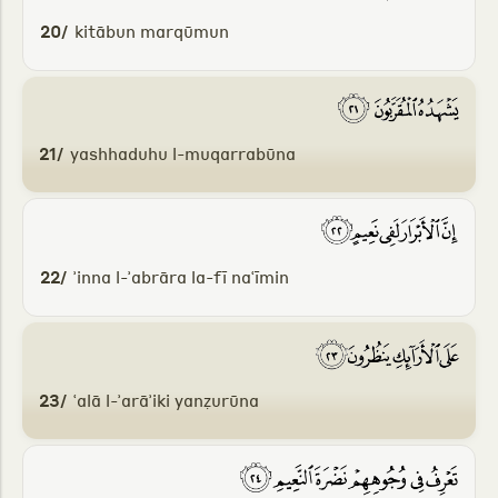
20/
kitābun marqūmun
21/
yashhaduhu l-muqarrabūna
22/
ʾinna l-ʾabrāra la-fī naʿīmin
23/
ʿalā l-ʾarāʾiki yanẓurūna