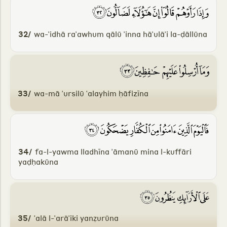
32/
wa-ʾidhā raʾawhum qālū ʾinna hāʾulāʾi la-ḍāllūna
33/
wa-mā ʾursilū ʿalayhim ḥāfizīna
34/
fa-l-yawma lladhīna ʾāmanū mina l-kuffāri
yaḍḥakūna
35/
ʿalā l-ʾarāʾiki yanẓurūna