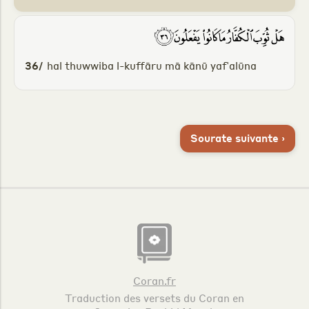
36/
hal thuwwiba l-kuffāru mā kānū yafʿalūna
Sourate suivante ›
Coran.fr
Traduction des versets du Coran en