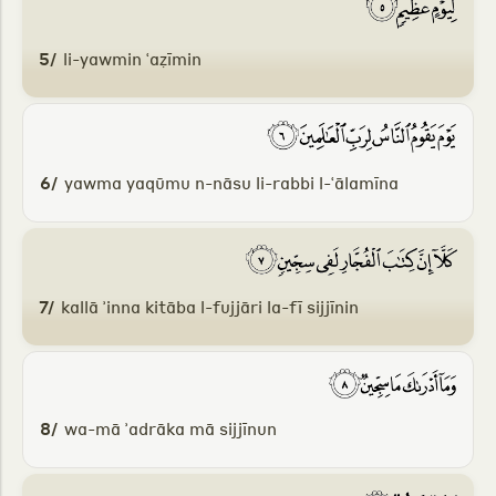
5/
li-yawmin ʿaẓīmin
6/
yawma yaqūmu n-nāsu li-rabbi l-ʿālamīna
7/
kallā ʾinna kitāba l-fujjāri la-fī sijjīnin
8/
wa-mā ʾadrāka mā sijjīnun