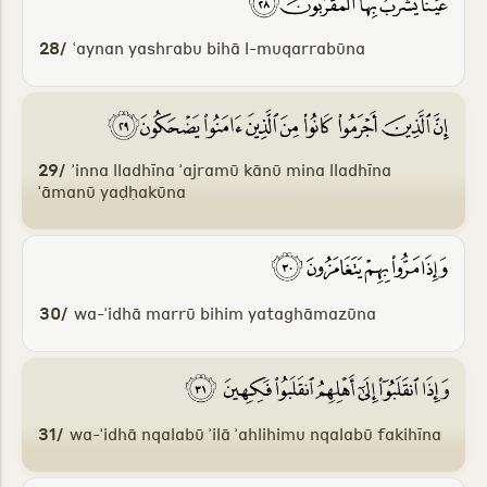
28/
ʿaynan yashrabu bihā l-muqarrabūna
29/
ʾinna lladhīna ʾajramū kānū mina lladhīna
ʾāmanū yaḍḥakūna
30/
wa-ʾidhā marrū bihim yataghāmazūna
31/
wa-ʾidhā nqalabū ʾilā ʾahlihimu nqalabū fakihīna