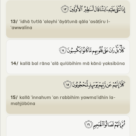
13/
ʾidhā tutlā ʿalayhi ʾāyātunā qāla ʾasāṭīru l-
ʾawwalīna
14/
kallā bal rāna ʿalā qulūbihim mā kānū yaksibūna
15/
kallā ʾinnahum ʿan rabbihim yawmaʾidhin la-
maḥjūbūna