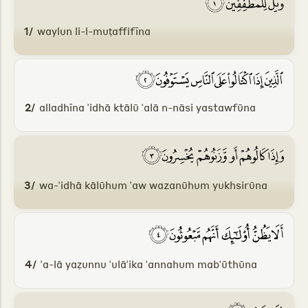
1/
waylun li-l-muṭaffifīna
2/
alladhīna ʾidhā ktālū ʿalā n-nāsi yastawfūna
3/
wa-ʾidhā kālūhum ʾaw wazanūhum yukhsirūna
4/
ʾa-lā yaẓunnu ʾulāʾika ʾannahum mabʿūthūna