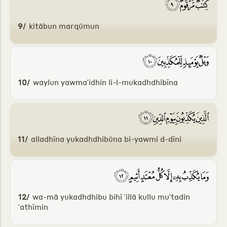
9/
kitābun marqūmun
10/
waylun yawmaʾidhin li-l-mukadhdhibīna
11/
alladhīna yukadhdhibūna bi-yawmi d-dīni
12/
wa-mā yukadhdhibu bihī ʾillā kullu muʿtadin
ʾathīmin